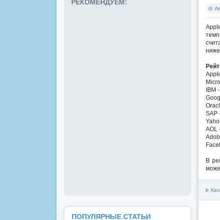
РЕКОМЕНДУЕМ:
А
Appl
темп
счит
ниже
Рейт
Apple
Micro
IBM -
Googl
Oracl
SAP -
Yahoo
AOL -
Adobe
Faceb
В ре
може
Кат
ПОПУЛЯРНЫЕ СТАТЬИ