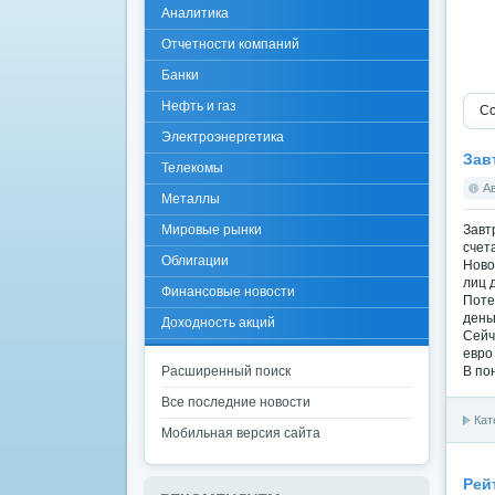
Аналитика
Отчетности компаний
Банки
Нефть и газ
Со
Электроэнергетика
Зав
Телекомы
А
Металлы
Мировые рынки
Завт
счет
Облигации
Ново
лиц 
Финансовые новости
Поте
день
Доходность акций
Сейч
евро
Расширенный поиск
В по
Все последние новости
Кат
Мобильная версия сайта
Рей