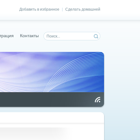
Добавить в избранное
Сделать домашней
|
трация
Контакты
Чт
ен
ие
RS
S