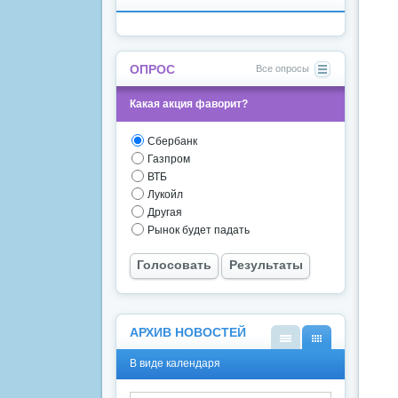
ОПРОС
Все опросы
Какая акция фаворит?
Сбербанк
Газпром
ВТБ
Лукойл
Другая
Рынок будет падать
Голосовать
Результаты
АРХИВ НОВОСТЕЙ
В
В
В виде календаря
виде
виде
списк
кален
а
даря