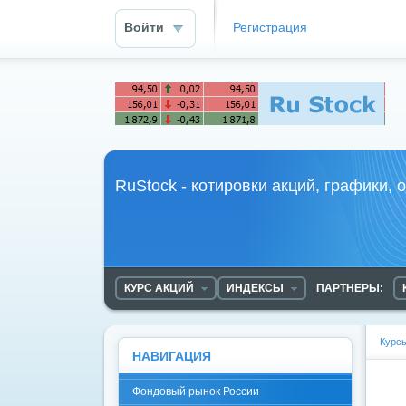
Войти
Регистрация
RuStock - курс акций
RuStock - котировки акций, графики, 
КУРС АКЦИЙ
ИНДЕКСЫ
ПАРТНЕРЫ:
Курс
НАВИГАЦИЯ
Фондовый рынок России