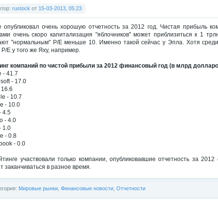
втор:
rustock
от
15-03-2013, 05:23
e опубликовал очень хорошую отчетность за 2012 год. Чистая прибыль к
ами очень скоро капитализация "яблочников" может приблизиться к 1 трл
ают "нормальным" P/E меньше 10. Именно такой сейчас у Эпла. Хотя сред
 P/E у того же Яху, например.
инг компаний по чистой прибыли за 2012 финансовый год (в млрд доллар
 - 41.7
soft - 17.0
 16.6
e - 10.7
e - 10.0
 4.5
 - 4.0
 1.0
 - 0.8
ook - 0.0
йтинге участвовали только компании, опубликовавшие отчетность за 2012
т заканчиваться в разное время.
егория:
Мировые рынки
,
Финансовые новости
,
Отчетности