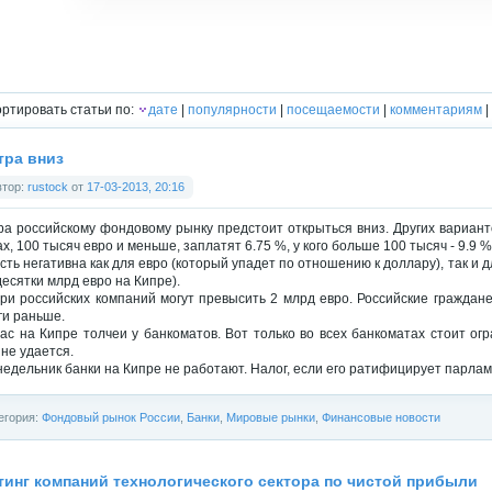
ртировать статьи по:
дате
|
популярности
|
посещаемости
|
комментариям
|
тра вниз
втор:
rustock
от
17-03-2013, 20:16
ра российскому фондовому рынку предстоит открыться вниз. Других вариантов
ах, 100 тысяч евро и меньше, заплатят 6.75 %, у кого больше 100 тысяч - 9.9 
сть негативна как для евро (который упадет по отношению к доллару), так и 
десятки млрд евро на Кипре).
ри российских компаний могут превысить 2 млрд евро. Российские граждане
ги раньше.
ас на Кипре толчеи у банкоматов. Вот только во всех банкоматах стоит ог
 не удается.
недельник банки на Кипре не работают. Налог, если его ратифицирует парламен
егория:
Фондовый рынок России
,
Банки
,
Мировые рынки
,
Финансовые новости
тинг компаний технологического сектора по чистой прибыли