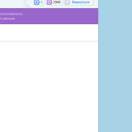
0
2968
Вернуться
пользователь.
м именем.