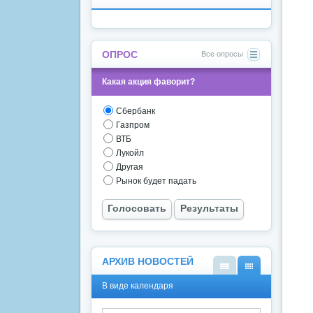
ОПРОС
Все опросы
Какая акция фаворит?
Сбербанк
Газпром
ВТБ
Лукойл
Другая
Рынок будет падать
Голосовать
Результаты
АРХИВ НОВОСТЕЙ
В
В
В виде календаря
виде
виде
списк
кален
а
даря