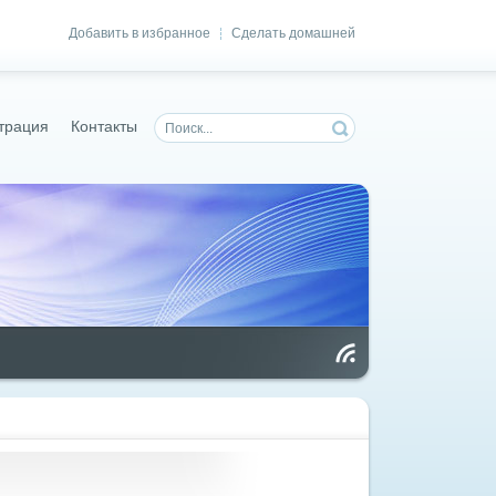
Добавить в избранное
Сделать домашней
|
трация
Контакты
Чт
ен
ие
RS
S