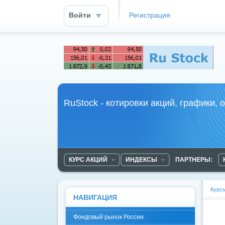
Войти
Регистрация
RuStock - курс акций
RuStock - котировки акций, графики, 
КУРС АКЦИЙ
ИНДЕКСЫ
ПАРТНЕРЫ:
Курс
НАВИГАЦИЯ
Фондовый рынок России