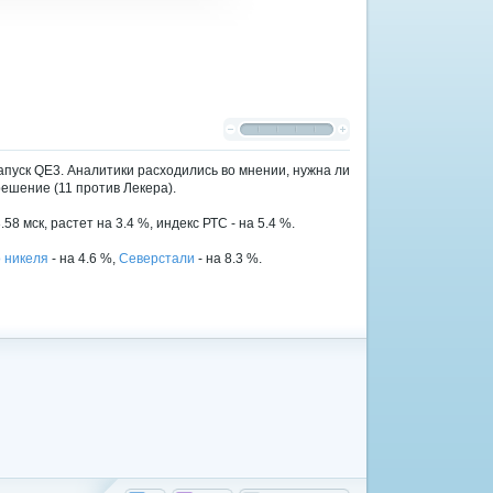
(голосов: 0)
апуск QE3. Аналитики расходились во мнении, нужна ли
ешение (11 против Лекера).
3.58 мск, растет на 3.4 %, индекс РТС - на 5.4 %.
 никеля
- на 4.6 %,
Северстали
- на 8.3 %.