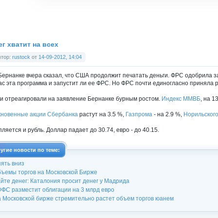
ег хватит на всех
втор:
rustock
от
14-09-2012, 14:04
Бернанке вчера сказал, что США продолжит печатать деньги. ФРС одобрила з
ас эта программа и запустит ли ее ФРС. Но ФРС почти единогласно приняла р
и отреагировали на заявление Бернанке бурным ростом.
Индекс ММВБ
, на 1
новенные акции Сбербанка
растут на 3.5 %,
Газпрома
- на 2.9 %,
Норильского
пляется и рубль. Доллар падает до 30.74, евро - до 40.15.
угие новости по теме:
ять вниз
ъемы торгов на Московской Бирже
йте денег: Каталония просит денег у Мадрида
ФС разместит облигации на 3 млрд евро
 Московской бирже стремительно растет объем торгов юанем