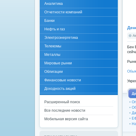
Аналитика
Отчетности компаний
Банки
Ден
Нефть и газ
А
Электроэнергетика
Телекомы
Бен 
сейч
Металлы
Рынк
Мировые рынки
Обык
Облигации
Финансовые новости
Укре
Доходность акций
Др
Расширенный поиск
Оп
Об
Все последние новости
Да
ЕФ
Мобильная версия сайта
На